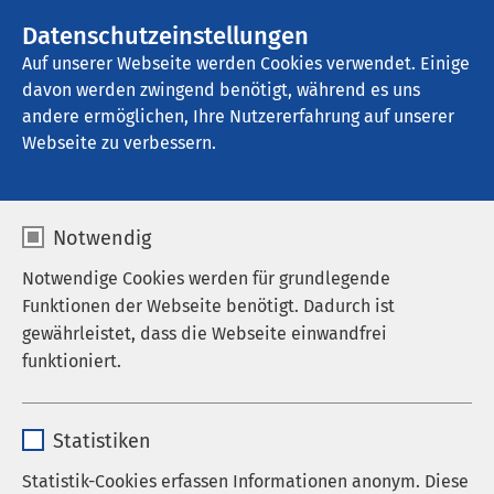
AMEOS Gruppe
Stellenangebote
Datenschutzeinstellungen
Auf unserer Webseite werden Cookies verwendet. Einige
davon werden zwingend benötigt, während es uns
AMEOS Seeklinikum Brunnen
andere ermöglichen, Ihre Nutzererfahrung auf unserer
Webseite zu verbessern.
Zuweisung stationäre
Notwendig
Behandlung /
Notwendige Cookies werden für grundlegende
Anordnung
Funktionen der Webseite benötigt. Dadurch ist
gewährleistet, dass die Webseite einwandfrei
psychologische
funktioniert.
Psychotherapie
Name
cookieconsent_status
Statistiken
Anbieter
sgalinski
Statistik-Cookies erfassen Informationen anonym. Diese