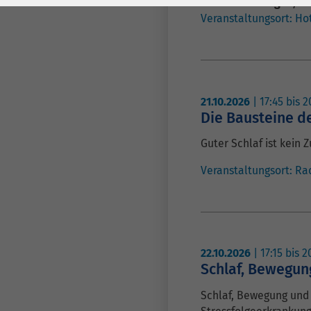
Laufzeit
278 Tage
Laufzeit
Fachfortbildungen
,
Fa
Veranstaltungsort:
Hot
Cookie zum
Speichern der Cookie
Zweck
Consent
Einstellungen
Zweck
21.10.2026
|
17:45
bis
2
Die Bausteine d
be_typo_user /
Name
Guter Schlaf ist kein 
PHPSESSID
Veranstaltungsort:
Ra
Anbieter
TYPO3
Laufzeit
1 Woche
Dieses Cookie ist ein
22.10.2026
|
17:15
bis
2
Standard-Session-
Schlaf, Bewegun
Cookie von TYPO3. Es
speichert im Falle
Schlaf, Bewegung und