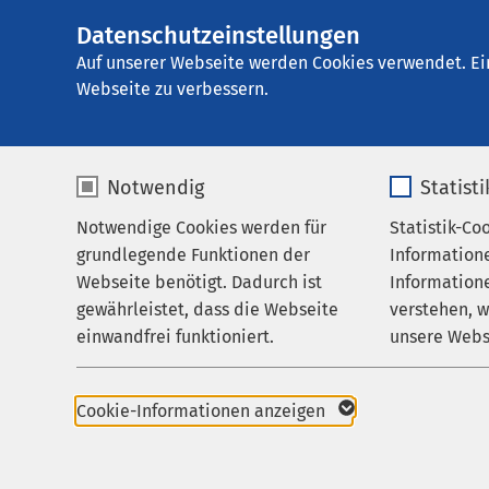
Datenschutzeinstellungen
AMEOS Seeklinik
AMEOS
Gruppe
Aktuelles
Auf unserer Webseite werden Cookies verwendet. Ei
Webseite zu verbessern.
Notwendig
Statist
Veranstal
Notwendige Cookies werden für
Statistik-Co
Behandlungsfelder
grundlegende Funktionen der
Information
Ihr Aufenthalt
Webseite benötigt. Dadurch ist
Informatione
gewährleistet, dass die Webseite
verstehen, 
Zuweisende
einwandfrei funktioniert.
unsere Webs
Über uns
03.09.2026
|
17:15
bis
Schlaf, Bewegun
Name
cookieconsent_status
Name
Karriere
Cookie-Informationen anzeigen
Schlaf, Bewegung und
Aktuelles
Anbieter
sgalinski
Anbieter
Stressfolgeerkrankun