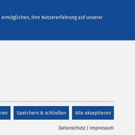
Stellenangebote
Kontakt
ermöglichen, Ihre Nutzererfahrung auf unserer
Kontakt
+41 41 825 48 48
eren
Speichern & schließen
Alle akzeptieren
Kontakt
g von
Datenschutz
|
Impressum