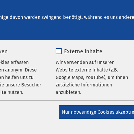
um Brunnen
nige davon werden zwingend benötigt, während es uns andere 
iken
Externe Inhalte
tungen
okies erfassen
Wir verwenden auf unserer
en anonym. Diese
Website externe Inhalte (z.B.
n helfen uns zu
Google Maps, YouTube), um Ihnen
wie unsere Besucher
zusätzliche Informationen
ite nutzen.
anzubieten.
20:00
g und Ernährung - Luzern
_pk_*.*
Name
Google Maps
Nur notwendige Cookies akzepti
 Ernährung in der Prävention und komplementären Behandlun
Matomo
Anbieter
Google
gen