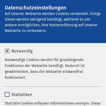
AMEOS Gruppe
Stellenangebote
Datenschutzeinstellungen
Auf unserer Webseite werden Cookies verwendet. Einige
davon werden zwingend benötigt, während es uns
AMEOS Seeklinikum Brunnen
andere ermöglichen, Ihre Nutzererfahrung auf unserer
Webseite zu verbessern.
Über uns
Notwendig
Notwendige Cookies werden für grundlegende
Funktionen der Webseite benötigt. Dadurch ist
gewährleistet, dass die Webseite einwandfrei
Ansprechpartner
funktioniert.
Kommunikation
Name
cookieconsent_status
Qualität
Statistiken
Anbieter
sgalinski
Leitbild
Statistik-Cookies erfassen Informationen anonym. Diese