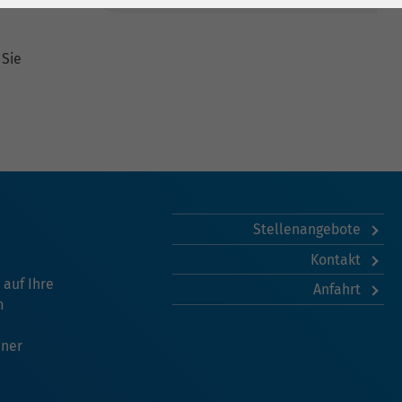
 Sie
Stellenangebote
Kontakt
 auf Ihre
Anfahrt
m
iner