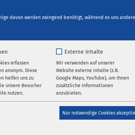
um Brunnen
nige davon werden zwingend benötigt, während es uns andere 
iken
Externe Inhalte
m
okies erfassen
Wir verwenden auf unserer
en anonym. Diese
Website externe Inhalte (z.B.
n helfen uns zu
Google Maps, YouTube), um Ihnen
runnen AG
wie unsere Besucher
zusätzliche Informationen
ite nutzen.
anzubieten.
_pk_*.*
Name
Google Maps
Nur notwendige Cookies akzepti
.ch
Matomo
Anbieter
Google