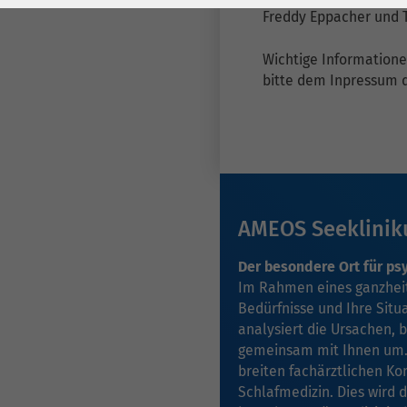
Laufzeit
278 Tage
Laufzeit
Freddy Eppacher und T
Cookie zum
Wichtige Information
Speichern der Cookie
Zweck
bitte dem Inpressum 
Consent
Einstellungen
Zweck
be_typo_user /
Name
PHPSESSID
AMEOS Seeklini
Anbieter
TYPO3
Der besondere Ort für ps
Laufzeit
1 Woche
Im Rahmen eines ganzheitl
Bedürfnisse und Ihre Situa
Dieses Cookie ist ein
analysiert die Ursachen, 
Standard-Session-
gemeinsam mit Ihnen um. 
Cookie von TYPO3. Es
breiten fachärztlichen Ko
speichert im Falle
Schlafmedizin. Dies wird 