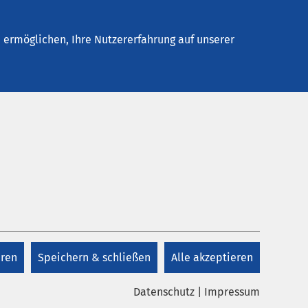
Stellenangebote
Kontakt
ermöglichen, Ihre Nutzererfahrung auf unserer
Kontakt
+41 41 825 48 48
eren
Speichern & schließen
Alle akzeptieren
Kontakt
Datenschutz
|
Impressum