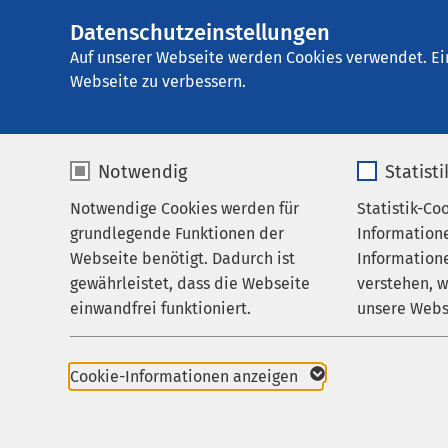
Datenschutzeinstellungen
AMEOS
AMEOS Seeklinik
Gruppe
Auf unserer Webseite werden Cookies verwendet. Ei
Webseite zu verbessern.
Notwendig
Statist
Impressu
Notwendige Cookies werden für
Statistik-Co
Behandlungsfelder
grundlegende Funktionen der
Information
Ihr Aufenthalt
Webseite benötigt. Dadurch ist
Informatione
AMEOS Seeklinikum B
gewährleistet, dass die Webseite
verstehen, 
Zuweisende
Gersauerstrasse 8
einwandfrei funktioniert.
unsere Webs
Über uns
CH-6440 Brunnen
Name
cookieconsent_status
Name
Karriere
T +41 41 825 48 48
Cookie-Informationen anzeigen
info@brunnen.ameos
Aktuelles
Anbieter
sgalinski
Anbieter
Gesetzliche Vertreter