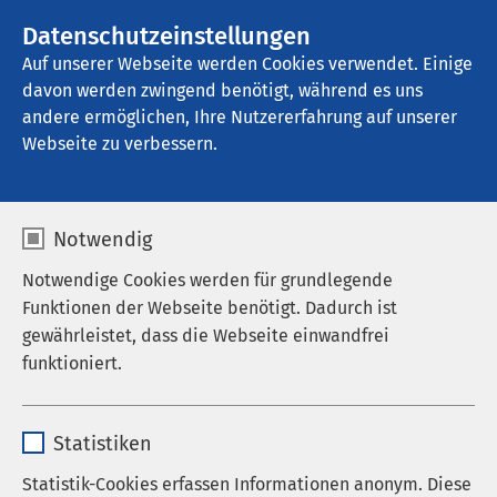
AMEOS Gruppe
Stellenangebote
Datenschutzeinstellungen
Auf unserer Webseite werden Cookies verwendet. Einige
davon werden zwingend benötigt, während es uns
AMEOS Seeklinikum Brunnen
andere ermöglichen, Ihre Nutzererfahrung auf unserer
Webseite zu verbessern.
Pflegefachkräfte
Notwendig
gesucht
Notwendige Cookies werden für grundlegende
Funktionen der Webseite benötigt. Dadurch ist
gewährleistet, dass die Webseite einwandfrei
funktioniert.
Name
cookieconsent_status
Statistiken
Externen Inhalt laden
Anbieter
sgalinski
Statistik-Cookies erfassen Informationen anonym. Diese