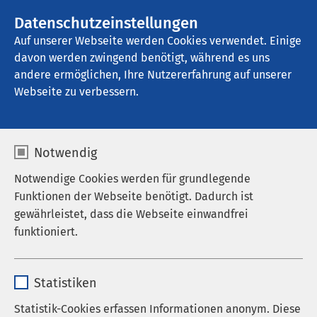
AMEOS Gruppe
Stellenangebote
Datenschutzeinstellungen
Auf unserer Webseite werden Cookies verwendet. Einige
davon werden zwingend benötigt, während es uns
AMEOS Spital Einsiedeln
andere ermöglichen, Ihre Nutzererfahrung auf unserer
Webseite zu verbessern.
Allgemein- und
Notwendig
Viszeralchirurgie
Notwendige Cookies werden für grundlegende
Funktionen der Webseite benötigt. Dadurch ist
gewährleistet, dass die Webseite einwandfrei
funktioniert.
Öffnungszeiten Notfallzentrum
Name
cookieconsent_status
Das Notfallzentrum ist an 365 Tagen im Jahr
Statistiken
geöffnet. Unser erfahrenes Team gewährleistet eine
Anbieter
sgalinski
schnelle und kompetente Erstversorgung –
Statistik-Cookies erfassen Informationen anonym. Diese