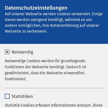
AMEOS Gruppe
Stellenangebote
Datenschutzeinstellungen
Auf unserer Webseite werden Cookies verwendet. Einige
davon werden zwingend benötigt, während es uns
AMEOS Spital Einsiedeln
andere ermöglichen, Ihre Nutzererfahrung auf unserer
Webseite zu verbessern.
Kontakt
Notwendig
Notwendige Cookies werden für grundlegende
Funktionen der Webseite benötigt. Dadurch ist
Öffnungszeiten Notfallzentrum
gewährleistet, dass die Webseite einwandfrei
funktioniert.
Das Notfallzentrum ist an 365 Tagen im Jahr
geöffnet. Unser erfahrenes Team gewährleistet eine
Name
cookieconsent_status
schnelle und kompetente Erstversorgung –
Statistiken
unabhängig von Alter, Versicherungsstatus oder Art
Anbieter
sgalinski
Statistik-Cookies erfassen Informationen anonym. Diese
des medizinischen Problems.