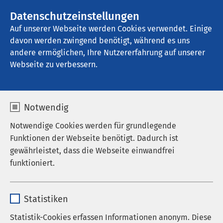
AMEOS Gruppe
Stellenangebote
Datenschutzeinstellungen
Auf unserer Webseite werden Cookies verwendet. Einige
davon werden zwingend benötigt, während es uns
AMEOS Spital Einsiedeln
andere ermöglichen, Ihre Nutzererfahrung auf unserer
Webseite zu verbessern.
Zuweisende
Notwendig
Notwendige Cookies werden für grundlegende
Funktionen der Webseite benötigt. Dadurch ist
Öffnungszeiten Notfallzentrum
gewährleistet, dass die Webseite einwandfrei
funktioniert.
Das Notfallzentrum ist an 365 Tagen im Jahr
geöffnet. Unser erfahrenes Team gewährleistet eine
Name
cookieconsent_status
schnelle und kompetente Erstversorgung –
Statistiken
unabhängig von Alter, Versicherungsstatus oder Art
Anbieter
sgalinski
Statistik-Cookies erfassen Informationen anonym. Diese
des medizinischen Problems.