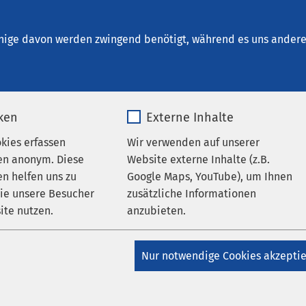
iedeln
nige davon werden zwingend benötigt, während es uns andere 
iken
Externe Inhalte
abrechnung
okies erfassen
Wir verwenden auf unserer
en anonym. Diese
Website externe Inhalte (z.B.
n helfen uns zu
Google Maps, YouTube), um Ihnen
enabrechnung des AMEOS Spitals Einsiedeln ist für sämtliche
wie unsere Besucher
zusätzliche Informationen
eines Spitalaufenthalts zuständig. Wir sind während der Bürozei
ite nutzen.
anzubieten.
_pk_*.*
Name
Google Maps
darauf aufmerksam, dass für unsere stationären Patientinnen
Nur notwendige Cookies akzepti
h dem Aufenthalt spezielle Angebote für
Matomo
Anbieter
Google
keiten in Hotels der Region bestehen.