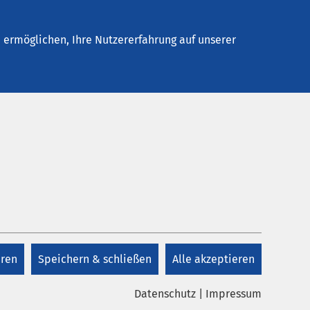
Stellenangebote
Kontakt
ermöglichen, Ihre Nutzererfahrung auf unserer
Öffnungszeiten
Notfallzentrum
Das Notfallzentrum ist an 365
ten
Tagen im Jahr geöffnet. Unser
erfahrenes Team gewährleistet
eine schnelle und kompetente
 und
eren
Speichern & schließen
Alle akzeptieren
Erstversorgung – unabhängig
von Alter, Versicherungsstatus
Datenschutz
|
Impressum
oder Art des medizinischen