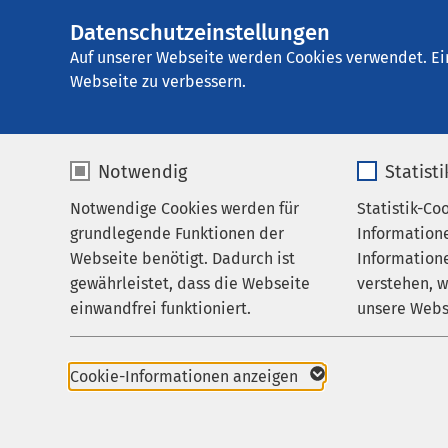
Datenschutzeinstellungen
AMEOS Spital Eins
AMEOS
Gruppe
Ihr Aufenthalt
Auf unserer Webseite werden Cookies verwendet. Ei
Webseite zu verbessern.
Notwendig
Statist
Patienten
Notwendige Cookies werden für
Statistik-Co
Leistungen
grundlegende Funktionen der
Information
Ihr Aufenthalt
Webseite benötigt. Dadurch ist
Informatione
Die Abteilung Patient
gewährleistet, dass die Webseite
verstehen, 
Zuweisende
finanziellen Aspekte 
einwandfrei funktioniert.
unsere Webs
Über uns
gerne für Sie da.
Name
cookieconsent_status
Name
Karriere
Gerne machen wir Sie 
Cookie-Informationen anzeigen
Patienten vor und nac
Aktuelles
Anbieter
sgalinski
Anbieter
Übernachtungsmöglich