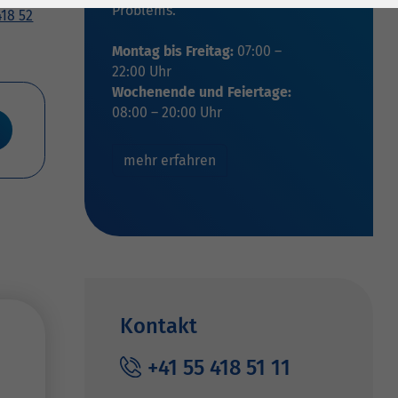
Problems.
418 52
Montag bis Freitag:
07:00 –
22:00 Uhr
Wochenende und Feiertage:
08:00 – 20:00 Uhr
mehr erfahren
Kontakt
+41 55 418 51 11