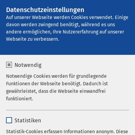
AMEOS Gruppe
Stellenangebote
Datenschutzeinstellungen
Auf unserer Webseite werden Cookies verwendet. Einige
davon werden zwingend benötigt, während es uns
AMEOS Spital Einsiedeln
andere ermöglichen, Ihre Nutzererfahrung auf unserer
Webseite zu verbessern.
Ernährungsberatung
Notwendig
Notwendige Cookies werden für grundlegende
Funktionen der Webseite benötigt. Dadurch ist
Öffnungszeiten Notfallzentrum
gewährleistet, dass die Webseite einwandfrei
funktioniert.
Das Notfallzentrum ist an 365 Tagen im Jahr
geöffnet. Unser erfahrenes Team gewährleistet eine
Name
cookieconsent_status
schnelle und kompetente Erstversorgung –
Statistiken
unabhängig von Alter, Versicherungsstatus oder Art
Anbieter
sgalinski
Statistik-Cookies erfassen Informationen anonym. Diese
des medizinischen Problems.