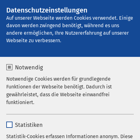
AMEOS Gruppe
Stellenangebote
Datenschutzeinstellungen
Auf unserer Webseite werden Cookies verwendet. Einige
davon werden zwingend benötigt, während es uns
AMEOS Seeklinikum Brunnen - Ambulante 
Dienste
andere ermöglichen, Ihre Nutzererfahrung auf unserer
Webseite zu verbessern.
Sprechzeiten
Notwendig
Notwendige Cookies werden für grundlegende
Funktionen der Webseite benötigt. Dadurch ist
gewährleistet, dass die Webseite einwandfrei
funktioniert.
Name
cookieconsent_status
Statistiken
Anbieter
sgalinski
Statistik-Cookies erfassen Informationen anonym. Diese