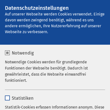
AMEOS Gruppe
Stellenangebote
Datenschutzeinstellungen
Auf unserer Webseite werden Cookies verwendet. Einige
davon werden zwingend benötigt, während es uns
AMEOS Seeklinikum Brunnen - Ambulante 
Dienste
andere ermöglichen, Ihre Nutzererfahrung auf unserer
Webseite zu verbessern.
Erschöpfungssyndrom/B
Notwendig
urnout
Notwendige Cookies werden für grundlegende
Funktionen der Webseite benötigt. Dadurch ist
gewährleistet, dass die Webseite einwandfrei
funktioniert.
Name
cookieconsent_status
Statistiken
Anbieter
sgalinski
Statistik-Cookies erfassen Informationen anonym. Diese