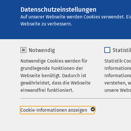
Datenschutzeinstellungen
AMEOS Seekliniku
AMEOS
Gruppe
Für Patienten
Auf unserer Webseite werden Cookies verwendet. Ei
Webseite zu verbessern.
Notwendig
Statist
Für Patien
Notwendige Cookies werden für
Statistik-Co
Behandlungsfelder
grundlegende Funktionen der
Information
Für Patienten
Webseite benötigt. Dadurch ist
Informatione
gewährleistet, dass die Webseite
verstehen, 
Zuweisende
Sprechzeiten
einwandfrei funktioniert.
unsere Webs
Über uns
Ansprechpartner
Name
cookieconsent_status
Name
Karriere
Anmeldung
Cookie-Informationen anzeigen
Aktuelles
Anbieter
sgalinski
Anbieter
Anfahrt