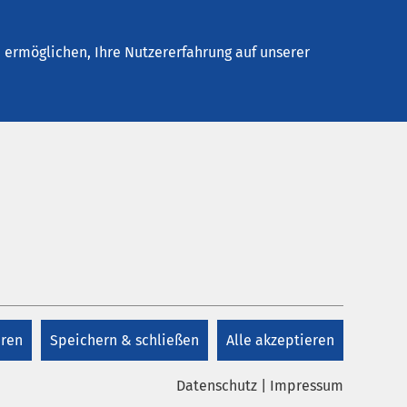
Stellenangebote
Kontakt
ermöglichen, Ihre Nutzererfahrung auf unserer
Kontakt
+41 41 825 48 88
eren
Speichern & schließen
Alle akzeptieren
Kontakt
Datenschutz
|
Impressum