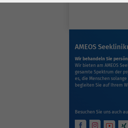
Laufzeit
278 Tage
Laufzeit
Cookie zum
Speichern der Cookie
Zweck
Consent
Einstellungen
Zweck
AMEOS Seeklinik
be_typo_user /
Name
Wir behandeln Sie persön
PHPSESSID
Wir bieten am AMEOS See
gesamte Spektrum der psyc
Anbieter
TYPO3
es, die Menschen solange
begleiten Sie auf Ihrem W
Laufzeit
1 Woche
Dieses Cookie ist ein
Standard-Session-
Besuchen Sie uns auch au
Cookie von TYPO3. Es
speichert im Falle