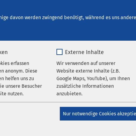
m Brunnen - Ambulante Dienste
nige davon werden zwingend benötigt, während es uns andere 
iken
Externe Inhalte
ten
okies erfassen
Wir verwenden auf unserer
en anonym. Diese
Website externe Inhalte (z.B.
n helfen uns zu
Google Maps, YouTube), um Ihnen
wie unsere Besucher
zusätzliche Informationen
ite nutzen.
anzubieten.
_pk_*.*
Name
Google Maps
Nur notwendige Cookies akzepti
Matomo
Anbieter
Google