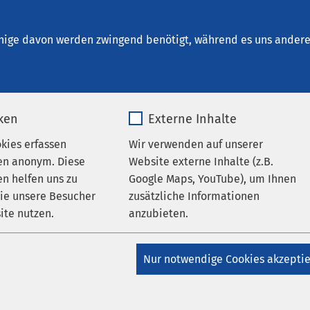
m Brunnen - Ambulante Dienste
ungen
nige davon werden zwingend benötigt, während es uns andere 
iken
Externe Inhalte
ner Gesundheitstag
okies erfassen
Wir verwenden auf unserer
en anonym. Diese
Website externe Inhalte (z.B.
0:00
bis
15:00
n helfen uns zu
Google Maps, YouTube), um Ihnen
wie unsere Besucher
zusätzliche Informationen
ite nutzen.
anzubieten.
_pk_*.*
Name
Google Maps
Nur notwendige Cookies akzepti
Matomo
Anbieter
Google
ort: