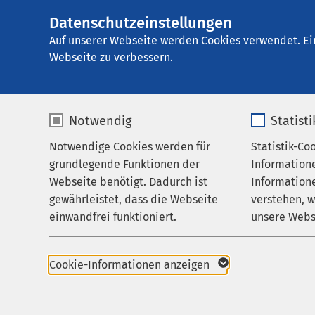
Datenschutzeinstellungen
AMEOS Seekliniku
AMEOS
Gruppe
Aktuelles
Veranstalt
Auf unserer Webseite werden Cookies verwendet. Ei
Webseite zu verbessern.
Notwendig
Statist
Oberhause
Notwendige Cookies werden für
Statistik-Co
Behandlungsfelder
grundlegende Funktionen der
Information
Für Patienten
30.05.2026
|
1
Webseite benötigt. Dadurch ist
Informatione
gewährleistet, dass die Webseite
verstehen, 
Zuweisende
einwandfrei funktioniert.
unsere Webs
Über uns
Name
cookieconsent_status
Name
Karriere
Cookie-Informationen anzeigen
Aktuelles
Anbieter
sgalinski
Anbieter
Veranstaltungs