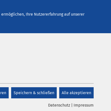
Stellenangebote
Kontakt
ermöglichen, Ihre Nutzererfahrung auf unserer
Kontakt
+41 41 825 48 88
eren
Speichern & schließen
Alle akzeptieren
Kontakt
Datenschutz
|
Impressum