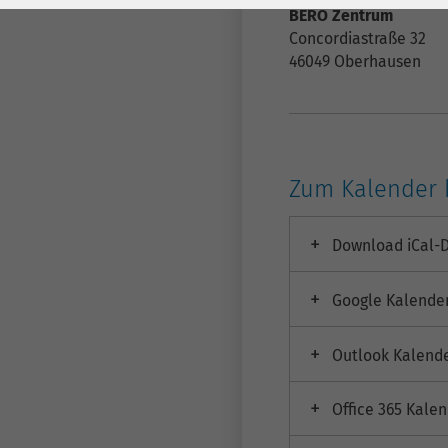
Laufzeit
278 Tage
Laufzeit
BERO Zentrum
Concordiastraße 32
Cookie zum
46049
Oberhausen
Speichern der Cookie
Zweck
Consent
Einstellungen
Zweck
Zum Kalender 
be_typo_user /
Name
PHPSESSID
Download iCal-D
Anbieter
TYPO3
Google Kalende
Laufzeit
1 Woche
Dieses Cookie ist ein
Outlook Kalend
Standard-Session-
Cookie von TYPO3. Es
Office 365 Kale
speichert im Falle