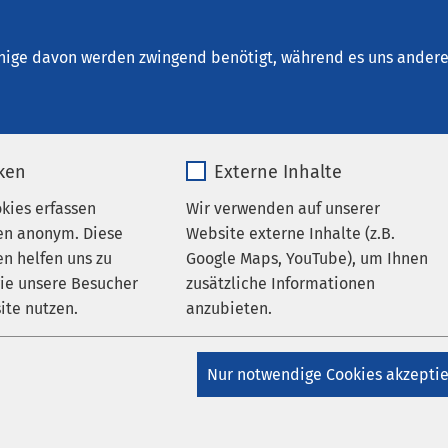
m Brunnen - Ambulante Dienste
ungen
nige davon werden zwingend benötigt, während es uns andere 
iken
Externe Inhalte
 für werdende Eltern
okies erfassen
Wir verwenden auf unserer
en anonym. Diese
Website externe Inhalte (z.B.
:00
bis
20:30
n helfen uns zu
Google Maps, YouTube), um Ihnen
wie unsere Besucher
zusätzliche Informationen
ite nutzen.
anzubieten.
 den Kreißsaal geht,
_pk_*.*
Name
Google Maps
 Familien viele Fragen
Nur notwendige Cookies akzepti
lfe: Wann muss ich
Matomo
Anbieter
Google
lden? Wer betreut mich
Welche Möglichkeiten