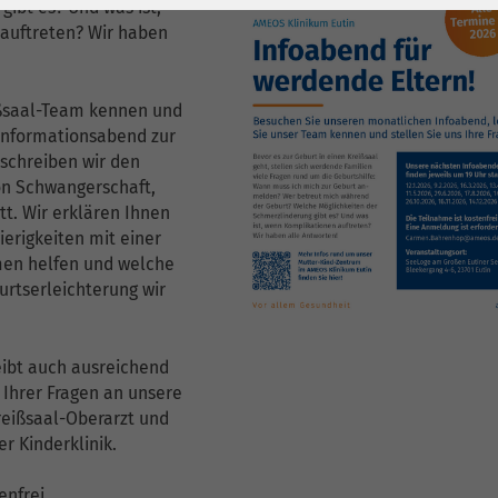
1 Jahr
Laufzeit
6 Monate
gibt es? Und was ist,
auftreten? Wir haben
Cookie von Matomo
Wird zum
für Website-
Entsperren von
Zweck
ißsaal-Team kennen und
Analysen. Erzeugt
Google Maps-
nformationsabend zur
statistische Daten
Inhalten verwendet.
eschreiben wir den
darüber, wie der
on Schwangerschaft,
Besucher die
Name
YouTube
t. Wir erklären Ihnen
Website nutzt.
ierigkeiten mit einer
Google Ireland
en helfen und welche
Limited, Gordon
urtserleichterung wir
Anbieter
House, Barrow
Street Dublin 4
eibt auch ausreichend
Irland
 Ihrer Fragen an unsere
eißsaal-Oberarzt und
Laufzeit
6 Monate
er Kinderklinik.
Wird verwendet, um
enfrei.