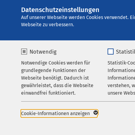
Datenschutzeinstellungen
AMEOS Seekliniku
AMEOS
Gruppe
Aktuelles
Veranstalt
Auf unserer Webseite werden Cookies verwendet. Ei
Webseite zu verbessern.
Notwendig
Statist
Infoabend
Notwendige Cookies werden für
Statistik-Co
Behandlungsfelder
grundlegende Funktionen der
Information
Für Patienten
17.08.2026
|
19
Webseite benötigt. Dadurch ist
Informatione
gewährleistet, dass die Webseite
verstehen, 
Zuweisende
einwandfrei funktioniert.
unsere Webs
Über uns
Bevor es zur Geburt in
Name
cookieconsent_status
Name
stellen sich werdende
Karriere
Cookie-Informationen anzeigen
rund um die Geburtshi
Aktuelles
Anbieter
sgalinski
Anbieter
mich zur Geburt anme
während der Geburt? 