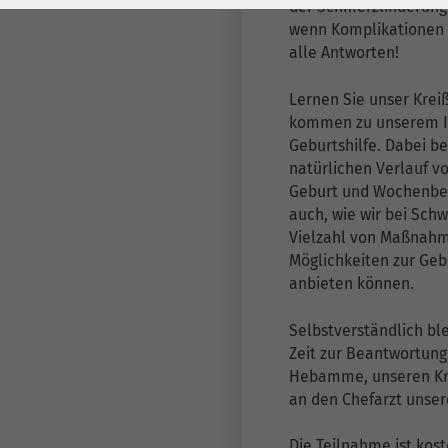
Laufzeit
278 Tage
Laufzeit
der Schmerzlinderung 
wenn Komplikationen 
Cookie zum
alle Antworten!
Speichern der Cookie
Zweck
Lernen Sie unser Kre
Consent
kommen zu unserem I
Einstellungen
Zweck
Geburtshilfe. Dabei b
natürlichen Verlauf v
be_typo_user /
Geburt und Wochenbet
Name
PHPSESSID
auch, wie wir bei Schw
Vielzahl von Maßnahm
Anbieter
TYPO3
Möglichkeiten zur Geb
anbieten können.
Laufzeit
1 Woche
Selbstverständlich bl
Dieses Cookie ist ein
Zeit zur Beantwortung
Standard-Session-
Hebamme, unseren Kr
an den Chefarzt unser
Cookie von TYPO3. Es
speichert im Falle
Die Teilnahme ist kost