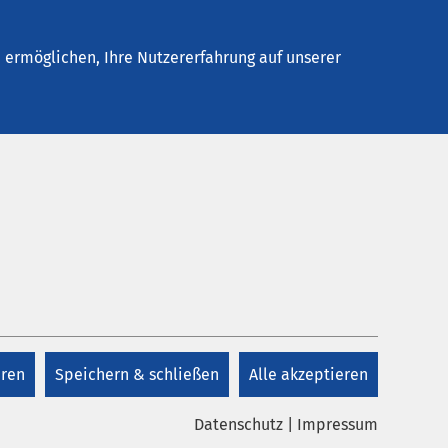
Stellenangebote
Kontakt
ermöglichen, Ihre Nutzererfahrung auf unserer
Kontakt
+41 41 825 48 88
eren
Speichern & schließen
Alle akzeptieren
Kontakt
Datenschutz
|
Impressum