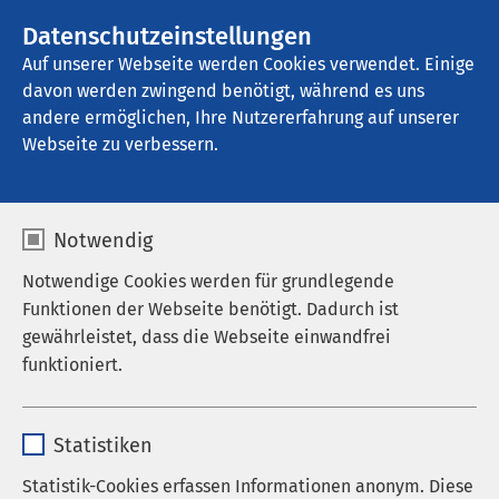
AMEOS Gruppe
Stellenangebote
Datenschutzeinstellungen
Auf unserer Webseite werden Cookies verwendet. Einige
davon werden zwingend benötigt, während es uns
AMEOS Seeklinikum Brunnen - Ambulante 
Dienste
andere ermöglichen, Ihre Nutzererfahrung auf unserer
Webseite zu verbessern.
Notwendig
In 60 Minuten...
Notwendige Cookies werden für grundlegende
Funktionen der Webseite benötigt. Dadurch ist
Psychoedukation für
gewährleistet, dass die Webseite einwandfrei
Fachkräfte - Stationäre
funktioniert.
Eingliederungshilfe
Name
cookieconsent_status
Statistiken
20.11.2026
|
08:30
bis
09:30
Anbieter
sgalinski
Statistik-Cookies erfassen Informationen anonym. Diese