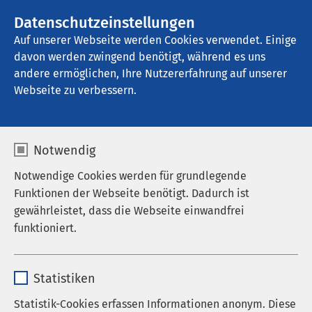
AMEOS Gruppe
Stellenangebote
Datenschutzeinstellungen
Auf unserer Webseite werden Cookies verwendet. Einige
davon werden zwingend benötigt, während es uns
AMEOS Seeklinikum Brunnen - Ambulante 
Dienste
andere ermöglichen, Ihre Nutzererfahrung auf unserer
Webseite zu verbessern.
Notwendig
Elterninformationsaben
Notwendige Cookies werden für grundlegende
Funktionen der Webseite benötigt. Dadurch ist
d im November
gewährleistet, dass die Webseite einwandfrei
funktioniert.
26.11.2026
|
17:00
bis
18:30
Name
cookieconsent_status
Statistiken
Anbieter
sgalinski
Statistik-Cookies erfassen Informationen anonym. Diese