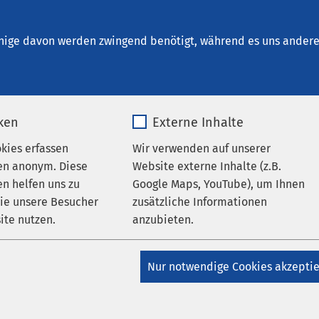
m Brunnen - Ambulante Dienste
ungen
nige davon werden zwingend benötigt, während es uns andere 
iken
Externe Inhalte
ine des gesunden Schlafes -
okies erfassen
Wir verwenden auf unserer
en anonym. Diese
Website externe Inhalte (z.B.
n helfen uns zu
Google Maps, YouTube), um Ihnen
wie unsere Besucher
zusätzliche Informationen
:45
bis
20:00
ite nutzen.
anzubieten.
_pk_*.*
Name
Google Maps
Nur notwendige Cookies akzepti
vortrag „Bausteine des
fahren Sie, wie Sie
Matomo
Anbieter
Google
ig verbessern können.
schaftlich fundierte