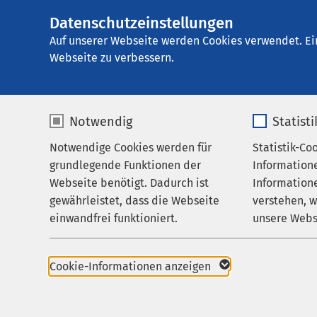
Datenschutzeinstellungen
AMEOS Seekliniku
AMEOS
Gruppe
Aktuelles
Veranstalt
Auf unserer Webseite werden Cookies verwendet. Ei
Webseite zu verbessern.
Notwendig
Statist
Die Bauste
Notwendige Cookies werden für
Statistik-Co
Behandlungsfelder
grundlegende Funktionen der
Information
Luzern
Für Patienten
Webseite benötigt. Dadurch ist
Informatione
gewährleistet, dass die Webseite
verstehen, 
Zuweisende
21.10.2026
|
17
einwandfrei funktioniert.
unsere Webs
Über uns
Name
cookieconsent_status
Name
Karriere
Cookie-Informationen anzeigen
In unserem Publikums
gesunden Schlafes“ er
Aktuelles
Anbieter
sgalinski
Anbieter
Ihren Schlaf nachhalt
Wir beleuchten wissen