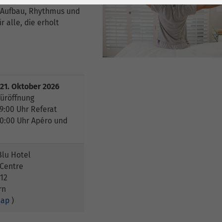
1 Jahr
Laufzeit
6 Monate
 Aufbau, Rhythmus und
r alle, die erholt
Cookie von Matomo
Wird zum
für Website-
Entsperren von
Zweck
Analysen. Erzeugt
Google Maps-
statistische Daten
Inhalten verwendet.
darüber, wie der
 21. Oktober 2026
Besucher die
Name
YouTube
Türöffnung
Website nutzt.
19:00 Uhr Referat
Google Ireland
20:00 Uhr Apéro und
Limited, Gordon
Anbieter
House, Barrow
Street Dublin 4
Blu Hotel
Irland
 Centre
 12
Laufzeit
6 Monate
rn
Map
)
Wird verwendet, um