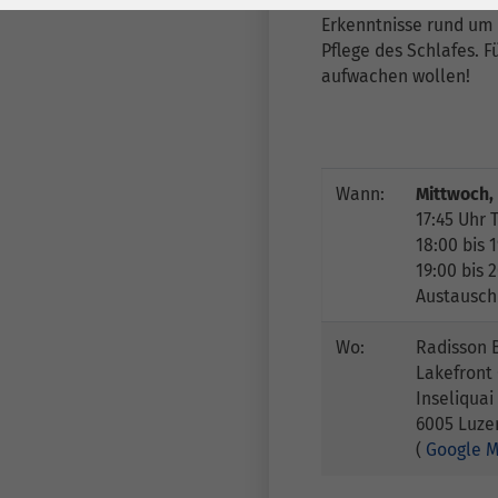
Laufzeit
278 Tage
Laufzeit
Erkenntnisse rund um
Pflege des Schlafes. Fü
Cookie zum
aufwachen wollen!
Speichern der Cookie
Zweck
Consent
Einstellungen
Zweck
Wann:
Mittwoch,
be_typo_user /
17:45 Uhr 
Name
PHPSESSID
18:00 bis 
19:00 bis 
Anbieter
TYPO3
Austausch
Laufzeit
1 Woche
Wo:
Radisson 
Lakefront
Dieses Cookie ist ein
Inseliquai
Standard-Session-
6005 Luze
Cookie von TYPO3. Es
(
Google 
speichert im Falle