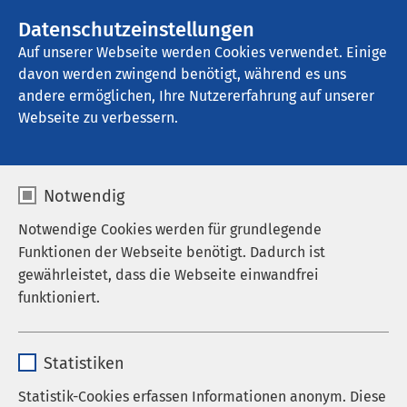
AMEOS Gruppe
Stellenangebote
Datenschutzeinstellungen
Auf unserer Webseite werden Cookies verwendet. Einige
davon werden zwingend benötigt, während es uns
AMEOS Seeklinikum Brunnen - Ambulante 
Dienste
andere ermöglichen, Ihre Nutzererfahrung auf unserer
Webseite zu verbessern.
Notwendig
Besichtigung der
Notwendige Cookies werden für grundlegende
Funktionen der Webseite benötigt. Dadurch ist
Palliativstation
gewährleistet, dass die Webseite einwandfrei
funktioniert.
02.09.2026
|
14:00
bis
15:00
Name
cookieconsent_status
Statistiken
Auf der Palliativstation des AMEOS Klinikums
Anbieter
sgalinski
Bremerhaven werden Patientinnen und Patienten
Statistik-Cookies erfassen Informationen anonym. Diese