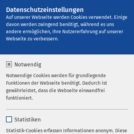
AMEOS Gruppe
Stellenangebote
Datenschutzeinstellungen
Auf unserer Webseite werden Cookies verwendet. Einige
davon werden zwingend benötigt, während es uns
AMEOS Seeklinikum Brunnen - Ambulante 
Dienste
andere ermöglichen, Ihre Nutzererfahrung auf unserer
Webseite zu verbessern.
Notwendig
Angehörigengruppe
Notwendige Cookies werden für grundlegende
Funktionen der Webseite benötigt. Dadurch ist
2026
gewährleistet, dass die Webseite einwandfrei
funktioniert.
14.10.2026
|
17:00
Name
cookieconsent_status
Statistiken
Anbieter
sgalinski
Statistik-Cookies erfassen Informationen anonym. Diese