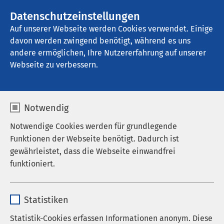
AMEOS Gruppe
Stellenangebote
Datenschutzeinstellungen
Auf unserer Webseite werden Cookies verwendet. Einige
davon werden zwingend benötigt, während es uns
AMEOS Klinikum Aschersleben
andere ermöglichen, Ihre Nutzererfahrung auf unserer
Webseite zu verbessern.
Leitbild
Notwendig
Notwendige Cookies werden für grundlegende
Funktionen der Webseite benötigt. Dadurch ist
Unsere Vision:
gewährleistet, dass die Webseite einwandfrei
• Kompetenz, Vertrauen, Geborgenheit
funktioniert.
• Erst wenn die Patienten mit uns zufrieden sind,
werden wir es auch sein.
Name
cookieconsent_status
Statistiken
Anbieter
sgalinski
Statistik-Cookies erfassen Informationen anonym. Diese