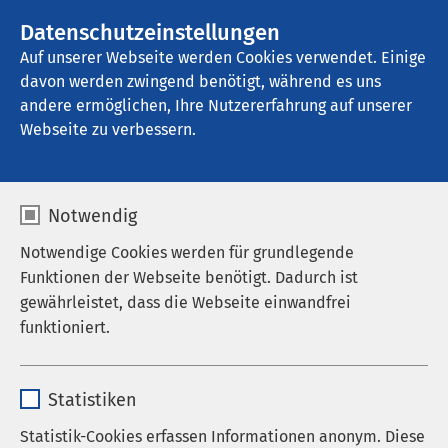
AMEOS Gruppe
Stellenangebote
Datenschutzeinstellungen
Auf unserer Webseite werden Cookies verwendet. Einige
davon werden zwingend benötigt, während es uns
AMEOS Klinikum Aschersleben
andere ermöglichen, Ihre Nutzererfahrung auf unserer
Webseite zu verbessern.
Anästhesiologie und
Notwendig
Intensivmedizin
Notwendige Cookies werden für grundlegende
Funktionen der Webseite benötigt. Dadurch ist
gewährleistet, dass die Webseite einwandfrei
funktioniert.
Das Team der Klinik für Anästhesiologie und
Intensivmedizin am AMEOS Klinikum Aschersleben
Name
cookieconsent_status
zeichnet für die Durchführung von Anästhesien
Statistiken
(Narkosen), die Überwachung der Patientinnen und
Anbieter
sgalinski
Patienten während operativen, die
Statistik-Cookies erfassen Informationen anonym. Diese