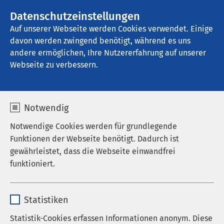
AMEOS Gruppe
Stellenangebote
Datenschutzeinstellungen
Auf unserer Webseite werden Cookies verwendet. Einige
davon werden zwingend benötigt, während es uns
AMEOS Klinikum Aschersleben
andere ermöglichen, Ihre Nutzererfahrung auf unserer
Webseite zu verbessern.
Zentrallabor
Notwendig
Notwendige Cookies werden für grundlegende
Funktionen der Webseite benötigt. Dadurch ist
Labordiagnostische Leistungen
gewährleistet, dass die Webseite einwandfrei
funktioniert.
Die moderne Laboratoriumsdiagnostik ist ein
unverzichtbarer Bestandteil in der Diagnostik und
Name
cookieconsent_status
Therapie von Erkrankungen als auch im
Statistiken
Zusammenhang mit Vorsorgeuntersuchungen.
Anbieter
sgalinski
Statistik-Cookies erfassen Informationen anonym. Diese