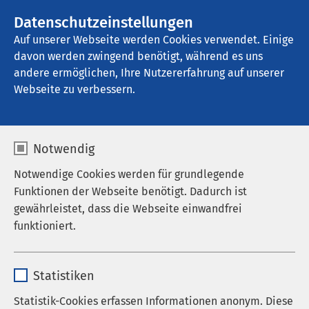
AMEOS Gruppe
Stellenangebote
Datenschutzeinstellungen
Auf unserer Webseite werden Cookies verwendet. Einige
davon werden zwingend benötigt, während es uns
AMEOS Klinikum Aschersleben
andere ermöglichen, Ihre Nutzererfahrung auf unserer
Webseite zu verbessern.
Entlassmanagement
Notwendig
Notwendige Cookies werden für grundlegende
Funktionen der Webseite benötigt. Dadurch ist
Bitte beachten Sie:
gewährleistet, dass die Webseite einwandfrei
funktioniert.
Bitte nutzen Sie unser
Online-Kontaktformular
Name
cookieconsent_status
für Ihre Anfragen.
Statistiken
Vielen Dank!
Anbieter
sgalinski
Statistik-Cookies erfassen Informationen anonym. Diese