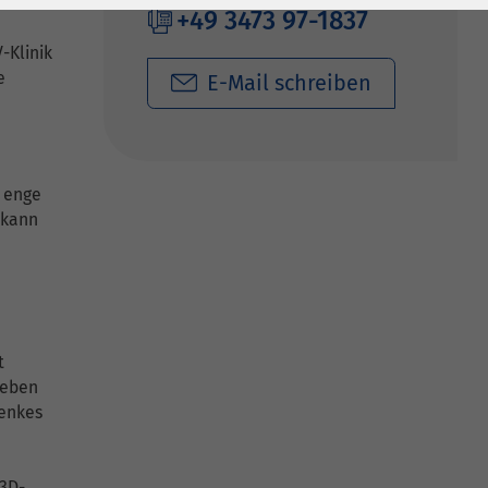
+49 3473 97-1837
-Klinik
e
E-Mail schreiben
 enge
 kann
t
neben
lenkes
 3D-