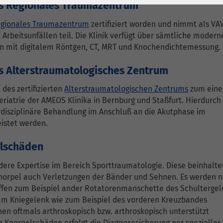
1 Jahr
Laufzeit
6 Monate
als Regionales Traumazentrum
gionales Traumazentrum
zertifiziert worden und nimmt als VAV
Cookie von Matomo
Wird zum
Arbeitsunfällen teil. Die Klinik verfügt über sämtliche modern
für Website-
Entsperren von
Zweck
n mit digitalem Röntgen, CT, MRT und Knochendichtemessung.
Analysen. Erzeugt
Google Maps-
statistische Daten
Inhalten verwendet.
als Alterstraumatologisches Zentrum
darüber, wie der
Besucher die
des zertifizierten
Alterstraumatologischen Zentrums
zum eine
Name
YouTube
Website nutzt.
eriatrie der AMEOS Klinika in Bernburg und Staßfurt. Hierdurch
disziplinäre Behandlung im Anschluß an die Akutphase im
Google Ireland
istet werden.
Limited, Gordon
Anbieter
House, Barrow
elschäden
Street Dublin 4
dere Expertise im Bereich Sporttraumatologie. Diese beinhalte
Irland
orpel auch Verletzungen der Bänder und Sehnen. Es werden 
iffen zum Beispiel ander Rotatorenmanschette des Schulterge
Laufzeit
6 Monate
 am Kniegelenk wie zum Beispiel des vorderen Kreuzbandes
en oftmals arthroskopisch bzw. arthroskopisch unterstützt
Wird verwendet, um
n Knorpelschäden erfolgt die Diagnosesicherung per spezieller