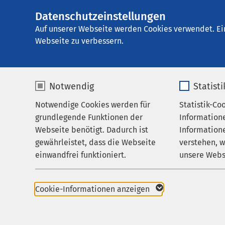
Datenschutzeinstellungen
AMEOS Klinikum A
AMEOS
Gruppe
Leistungen
Medizinis
Auf unserer Webseite werden Cookies verwendet. Ei
Webseite zu verbessern.
Notwendig
Statist
Zentrum f
Notwendige Cookies werden für
Statistik-Co
Leistungen
Sportmedi
grundlegende Funktionen der
Information
Ihr Aufenthalt
Webseite benötigt. Dadurch ist
Informatione
gewährleistet, dass die Webseite
verstehen, 
Zuweisende
einwandfrei funktioniert.
unsere Webs
Das Zentrum für Trau
Über uns
das gesamte Spektrum
Name
cookieconsent_status
Name
Karriere
mehrfachverletzten so
Cookie-Informationen anzeigen
chronische Erkrankun
Aktuelles
Anbieter
sgalinski
Anbieter
Handverletzungen sow