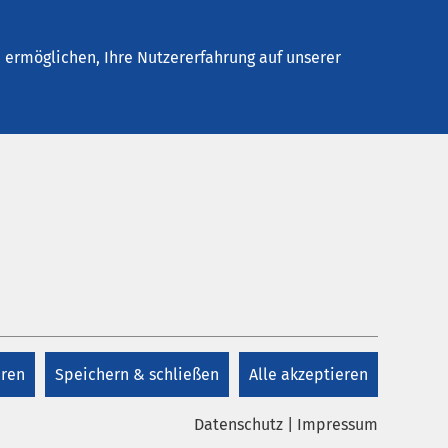
Stellenangebote
Kontakt
Termin buchen
ermöglichen, Ihre Nutzererfahrung auf unserer
Kontakt
Sekretariat Frau
deckt
sive
Matschiner-Israel
auch
eren
Speichern & schließen
Alle akzeptieren
en,
+49 3473 97-1811
Datenschutz
|
Impressum