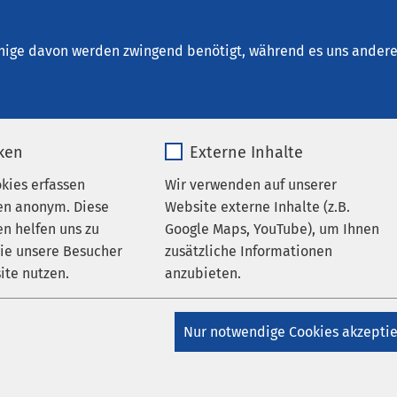
schersleben
che Zentren und Dienste
nige davon werden zwingend benötigt, während es uns andere 
iken
Externe Inhalte
ür Traumatologie und
okies erfassen
Wir verwenden auf unserer
zin
en anonym. Diese
Website externe Inhalte (z.B.
n helfen uns zu
Google Maps, YouTube), um Ihnen
wie unsere Besucher
zusätzliche Informationen
ite nutzen.
anzubieten.
matologie und Sportmedizin am AMEOS Klinikum Aschersleben 
 der modernen Traumatologie ab. Neben Akutverletzung inklu
_pk_*.*
Name
Google Maps
wie polytraumatisierten Patientinnen und Patienten, werden 
Nur notwendige Cookies akzepti
gen des Bewegungsapparates inklusive Wirbelsäulenverletzung
Matomo
Anbieter
Google
ie Verletzungen des Kindes behandelt.