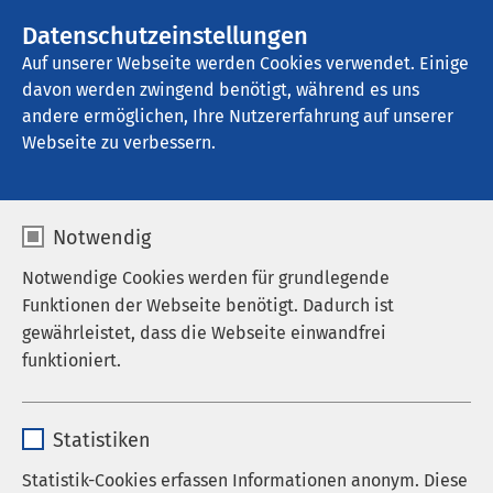
AMEOS Gruppe
Stellenangebote
Datenschutzeinstellungen
Auf unserer Webseite werden Cookies verwendet. Einige
davon werden zwingend benötigt, während es uns
AMEOS Klinikum Aschersleben
andere ermöglichen, Ihre Nutzererfahrung auf unserer
Webseite zu verbessern.
Auf einen Blick
Notwendig
Notwendige Cookies werden für grundlegende
Funktionen der Webseite benötigt. Dadurch ist
gewährleistet, dass die Webseite einwandfrei
funktioniert.
Allgemein- und
Viszeralchirurgie
Name
cookieconsent_status
Statistiken
Anästhesiologie und
Anbieter
sgalinski
Statistik-Cookies erfassen Informationen anonym. Diese
Intensivmedizin