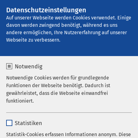
AMEOS Gruppe
Stellenangebote
Datenschutzeinstellungen
Auf unserer Webseite werden Cookies verwendet. Einige
davon werden zwingend benötigt, während es uns
AMEOS Stadtpraxis Zug
andere ermöglichen, Ihre Nutzererfahrung auf unserer
Webseite zu verbessern.
Auf einen Blick
Notwendig
Notwendige Cookies werden für grundlegende
Funktionen der Webseite benötigt. Dadurch ist
gewährleistet, dass die Webseite einwandfrei
funktioniert.
Name
cookieconsent_status
Statistiken
Anbieter
sgalinski
Statistik-Cookies erfassen Informationen anonym. Diese