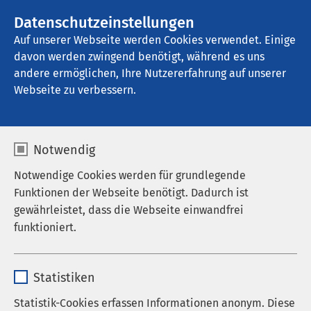
AMEOS Gruppe
Stellenangebote
Datenschutzeinstellungen
Auf unserer Webseite werden Cookies verwendet. Einige
davon werden zwingend benötigt, während es uns
AMEOS Stadtpraxis Zug
andere ermöglichen, Ihre Nutzererfahrung auf unserer
Webseite zu verbessern.
Karriere
Notwendig
Notwendige Cookies werden für grundlegende
Funktionen der Webseite benötigt. Dadurch ist
gewährleistet, dass die Webseite einwandfrei
AMEOS als Arbeitgeber
funktioniert.
Stellenangebote
Name
cookieconsent_status
Karriereportal der AMEOS Gruppe
Statistiken
Anbieter
sgalinski
Statistik-Cookies erfassen Informationen anonym. Diese