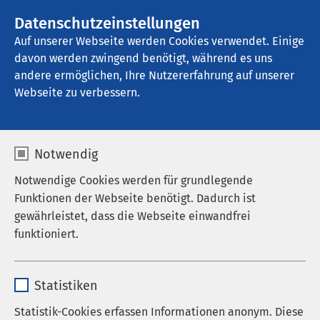
AMEOS Gruppe
Stellenangebote
Datenschutzeinstellungen
Auf unserer Webseite werden Cookies verwendet. Einige
davon werden zwingend benötigt, während es uns
AMEOS Spital Einsiedeln
andere ermöglichen, Ihre Nutzererfahrung auf unserer
Webseite zu verbessern.
Vielen Dank
Notwendig
Notwendige Cookies werden für grundlegende
Funktionen der Webseite benötigt. Dadurch ist
Sehr geehrte Kollegin, sehr geehrter Kollege deine
gewährleistet, dass die Webseite einwandfrei
Mail wurde erfolgreich versendet.
funktioniert.
AMEOS belohnt Mitarbeitende, die bei Vakanzen
Name
cookieconsent_status
erfolgreich neue Mitarbeitende für das
Statistiken
Unternehmen gewinnen können. Dir vielen Dank,
Anbieter
sgalinski
Statistik-Cookies erfassen Informationen anonym. Diese
dass du jemanden davon überzeugen konntest, sich