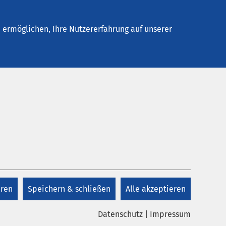
Stellenangebote
Kontakt
ermöglichen, Ihre Nutzererfahrung auf unserer
Kontakt
+49 541 313 645
eren
Speichern & schließen
Alle akzeptieren
Datenschutz
|
Impressum