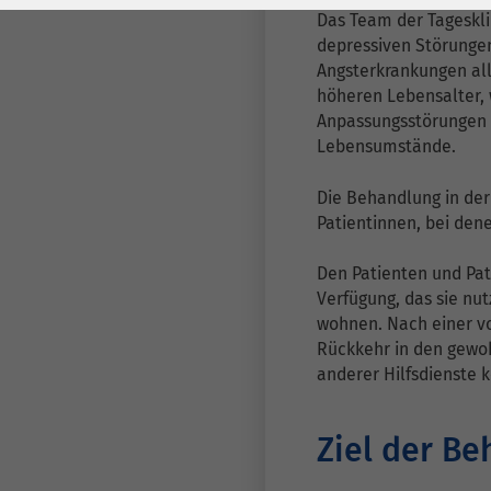
Laufzeit
278 Tage
Laufzeit
Das Team der Tageskl
depressiven Störunge
Cookie zum
Angsterkrankungen al
Speichern der Cookie
Zweck
höheren Lebensalter, 
Consent
Anpassungsstörungen 
Einstellungen
Zweck
Lebensumstände.
Die Behandlung in der 
be_typo_user /
Name
Patientinnen, bei den
PHPSESSID
Den Patienten und Pat
Anbieter
TYPO3
Verfügung, das sie nu
wohnen. Nach einer vo
Laufzeit
1 Woche
Rückkehr in den gewoh
anderer Hilfsdienste
Dieses Cookie ist ein
Standard-Session-
Cookie von TYPO3. Es
Ziel der B
speichert im Falle