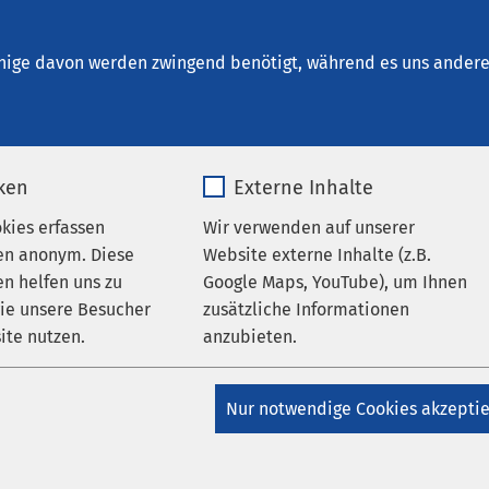
Osnabrück
ageskliniken
nige davon werden zwingend benötigt, während es uns andere 
iken
Externe Inhalte
chiatrische Tagesklinik
okies erfassen
Wir verwenden auf unserer
en anonym. Diese
Website externe Inhalte (z.B.
n helfen uns zu
Google Maps, YouTube), um Ihnen
k am
wie unsere Besucher
zusätzliche Informationen
ite nutzen.
anzubieten.
en
_pk_*.*
Name
Google Maps
innesgarten
ist eine
Nur notwendige Cookies akzepti
 teilstationäre
Matomo
Anbieter
Google