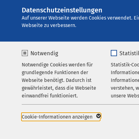
Datenschutzeinstellungen
AMEOS Klinikum 
AMEOS
Gruppe
Behandlungsfelder
T
Auf unserer Webseite werden Cookies verwendet. Ei
Webseite zu verbessern.
Notwendig
Statist
Gerontopsy
Notwendige Cookies werden für
Statistik-Co
Behandlungsfelder
grundlegende Funktionen der
Information
Ihr Aufenthalt
Webseite benötigt. Dadurch ist
Informatione
Tagesklini
gewährleistet, dass die Webseite
verstehen, 
Zuweisende
einwandfrei funktioniert.
unsere Webs
Sinnesgart
Über uns
Name
cookieconsent_status
Name
Karriere
Die
Tagesklinik am S
Cookie-Informationen anzeigen
gerontopsychiatrische
Aktuelles
Anbieter
sgalinski
Anbieter
Einrichtung.