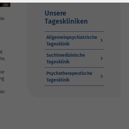
Unsere
 im
Tageskliniken
Allgemeinpsychiatrische
Tagesklinik
nd
Suchtmedizinische
nte.
Tagesklinik
zur
Psychotherapeutische
ng
Tagesklinik
e
der