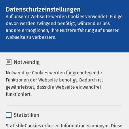
AMEOS Gruppe
Stellenangebote
Datenschutzeinstellungen
Auf unserer Webseite werden Cookies verwendet. Einige
davon werden zwingend benötigt, während es uns
AMEOS Klinikum Osnabrück
andere ermöglichen, Ihre Nutzererfahrung auf unserer
Webseite zu verbessern.
Podcast AMEOS
Notwendig
MittenDrin
Notwendige Cookies werden für grundlegende
Funktionen der Webseite benötigt. Dadurch ist
gewährleistet, dass die Webseite einwandfrei
funktioniert.
Externen Inhalt laden
Name
cookieconsent_status
Klicken Sie hier, damit Ihnen die Inhalte
Statistiken
angezeigt werden.
Anbieter
sgalinski
Statistik-Cookies erfassen Informationen anonym. Diese