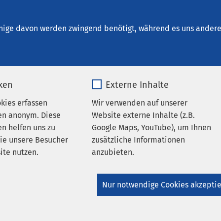
Osnabrück
nige davon werden zwingend benötigt, während es uns andere 
iken
Externe Inhalte
 Psychiatrie und Psychothera
okies erfassen
Wir verwenden auf unserer
en anonym. Diese
Website externe Inhalte (z.B.
n helfen uns zu
Google Maps, YouTube), um Ihnen
emeine Psychiatrie und
wie unsere Besucher
zusätzliche Informationen
deln wir Menschen mit
ite nutzen.
anzubieten.
schen Störungen:
_pk_*.*
Name
Google Maps
Nur notwendige Cookies akzepti
n
Matomo
Anbieter
Google
Belastungen