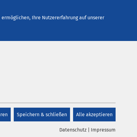
Stellenangebote
Kontakt
ermöglichen, Ihre Nutzererfahrung auf unserer
pie
Aufnahme Allgemeine
Psychiatrie
+49 541 313-134
eren
Speichern & schließen
Alle akzeptieren
Montag - Donnerstag 8:15 bis 16:30
Datenschutz
|
Impressum
Uhr