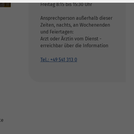
Freitag 8:15 bis 15:30 Uhr
Ansprechperson außerhalb dieser
Zeiten, nachts, an Wochenenden
und Feiertagen:
Arzt oder Ärztin vom Dienst -
erreichbar über die Information
Tel.: +49 541 313 0
te