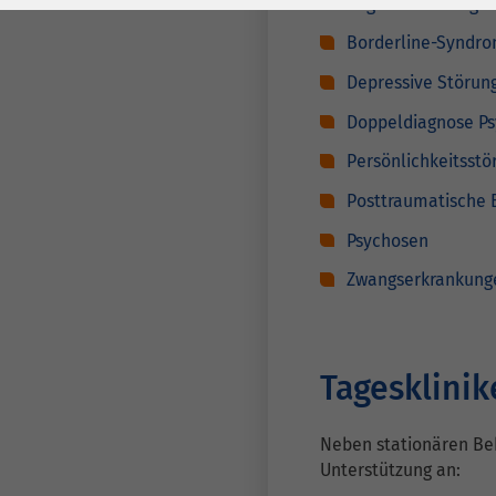
Angsterkrankunge
Laufzeit
278 Tage
Laufzeit
Borderline-Syndr
Cookie zum
Speichern der Cookie
Depressive Störun
Zweck
Consent
Doppeldiagnose Ps
Einstellungen
Zweck
Persönlichkeitsst
Posttraumatische 
be_typo_user /
Name
PHPSESSID
Psychosen
Zwangserkrankung
Anbieter
TYPO3
Laufzeit
1 Woche
Tagesklini
Dieses Cookie ist ein
Standard-Session-
Cookie von TYPO3. Es
Neben stationären Be
Unterstützung an:
speichert im Falle