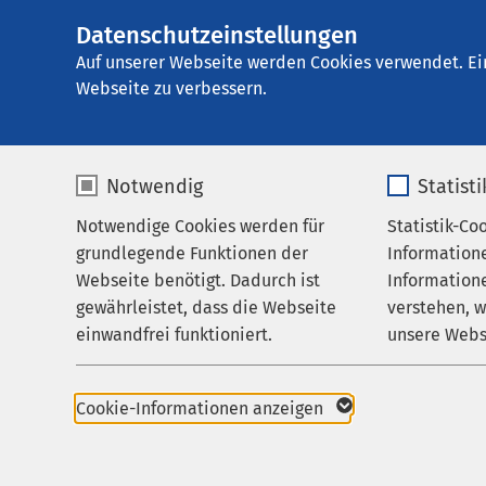
Datenschutzeinstellungen
AMEOS Klinikum 
AMEOS
Gruppe
Behandlungsfelder
Auf unserer Webseite werden Cookies verwendet. Ei
Webseite zu verbessern.
Notwendig
Statist
Allgemeine
Notwendige Cookies werden für
Statistik-Co
Behandlungsfelder
grundlegende Funktionen der
Information
Ihr Aufenthalt
Webseite benötigt. Dadurch ist
Informatione
In der Klinik für Allg
gewährleistet, dass die Webseite
verstehen, 
Zuweisende
Psychotherapie behan
einwandfrei funktioniert.
unsere Webs
Über uns
verschiedenen psychi
Name
cookieconsent_status
Name
Karriere
Cookie-Informationen anzeigen
Affektive Störunge
Aktuelles
Anbieter
sgalinski
Anbieter
Akute Krisen und 