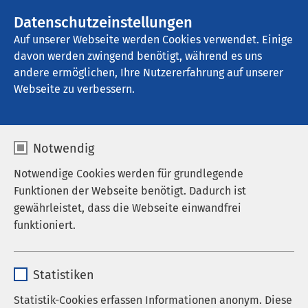
AMEOS Gruppe
Stellenangebote
Datenschutzeinstellungen
Auf unserer Webseite werden Cookies verwendet. Einige
davon werden zwingend benötigt, während es uns
AMEOS Reha Klinikum Ratzeburg
andere ermöglichen, Ihre Nutzererfahrung auf unserer
Webseite zu verbessern.
Zuweisende
Notwendig
Notwendige Cookies werden für grundlegende
Funktionen der Webseite benötigt. Dadurch ist
gewährleistet, dass die Webseite einwandfrei
funktioniert.
Name
cookieconsent_status
Statistiken
Anbieter
sgalinski
Statistik-Cookies erfassen Informationen anonym. Diese