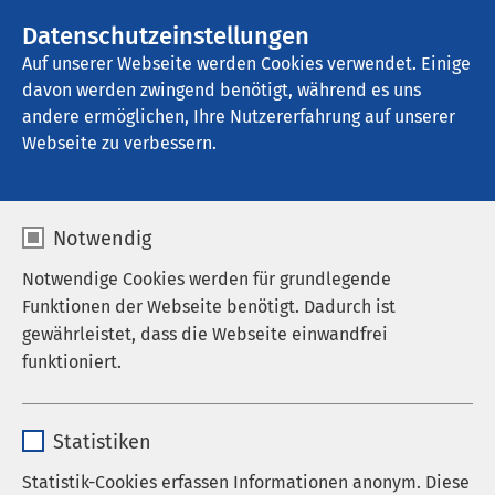
AMEOS Gruppe
Stellenangebote
Datenschutzeinstellungen
Auf unserer Webseite werden Cookies verwendet. Einige
davon werden zwingend benötigt, während es uns
AMEOS Reha Klinikum Ratzeburg
andere ermöglichen, Ihre Nutzererfahrung auf unserer
Webseite zu verbessern.
Psychosomatik
Notwendig
Notwendige Cookies werden für grundlegende
Funktionen der Webseite benötigt. Dadurch ist
Jetzt Reha ohne längere Wartezeit
gewährleistet, dass die Webseite einwandfrei
starten, auch ambulant möglich!
funktioniert.
Im AMEOS Reha Klinikum Ratzeburg starten Sie
Name
cookieconsent_status
schnell in Ihre Rehabilitation: wunderschön gelegen
Statistiken
zwischen Seen, Hamburg und der Ostsee.
Anbieter
sgalinski
Statistik-Cookies erfassen Informationen anonym. Diese