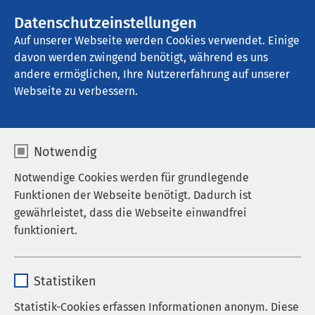
AMEOS Gruppe
Stellenangebote
Datenschutzeinstellungen
Auf unserer Webseite werden Cookies verwendet. Einige
davon werden zwingend benötigt, während es uns
AMEOS Reha Klinikum Ratzeburg
andere ermöglichen, Ihre Nutzererfahrung auf unserer
Webseite zu verbessern.
AMEOS als Arbeitgeber
Notwendig
Notwendige Cookies werden für grundlegende
Funktionen der Webseite benötigt. Dadurch ist
Dank der Präsenz in den Bereichen Somatik,
gewährleistet, dass die Webseite einwandfrei
Psychiatrie, Pflege und Eingliederung bieten wir
funktioniert.
Interessierten vielfältige Einsatzmöglichkeiten in
den entsprechenden Berufen sowie in der
Name
cookieconsent_status
Azsbildung. In mehreren Berufskategorien suchen
Statistiken
wir laufend gut ausgebildete und beruflich
Anbieter
sgalinski
Statistik-Cookies erfassen Informationen anonym. Diese
motivierte Mitarbeitende, die mit ihrem