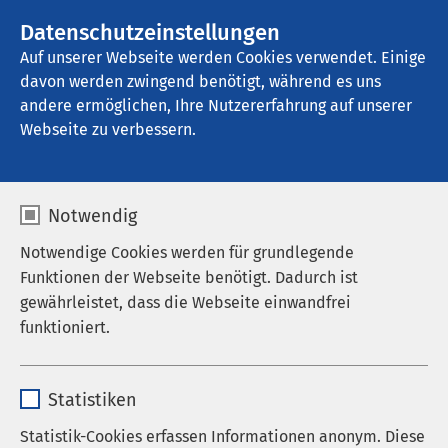
AMEOS Gruppe
Stellenangebote
Datenschutzeinstellungen
Auf unserer Webseite werden Cookies verwendet. Einige
davon werden zwingend benötigt, während es uns
AMEOS Reha Klinikum Ratzeburg
andere ermöglichen, Ihre Nutzererfahrung auf unserer
Webseite zu verbessern.
Rehabilitation
Notwendig
beantragen
Notwendige Cookies werden für grundlegende
Funktionen der Webseite benötigt. Dadurch ist
gewährleistet, dass die Webseite einwandfrei
funktioniert.
Das AMEOS Reha Klinikum Ratzeburg arbeitet mit
allen Rentenversicherungsträgern und gesetzlichen
Name
cookieconsent_status
und privaten Krankenkassen und nach Rücksprache
Statistiken
auch mit anderen Versicherungsträgern zusammen.
Anbieter
sgalinski
Statistik-Cookies erfassen Informationen anonym. Diese