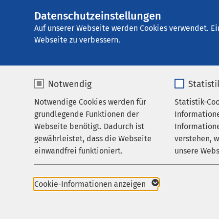
Datenschutzeinstellungen
AMEOS Klinikum W
AMEOS
Gruppe
Über uns
Auf unserer Webseite werden Cookies verwendet. Ei
Webseite zu verbessern.
Notwendig
Statist
Krankenha
Notwendige Cookies werden für
Statistik-Co
Leistungen
grundlegende Funktionen der
Information
Ihr Aufenthalt
Webseite benötigt. Dadurch ist
Informatione
Krankenhau
gewährleistet, dass die Webseite
verstehen, 
Zuweisende
einwandfrei funktioniert.
unsere Webs
Über uns
Name
cookieconsent_status
Name
Karriere
Cookie-Informationen anzeigen
Aktuelles
Anbieter
sgalinski
Anbieter