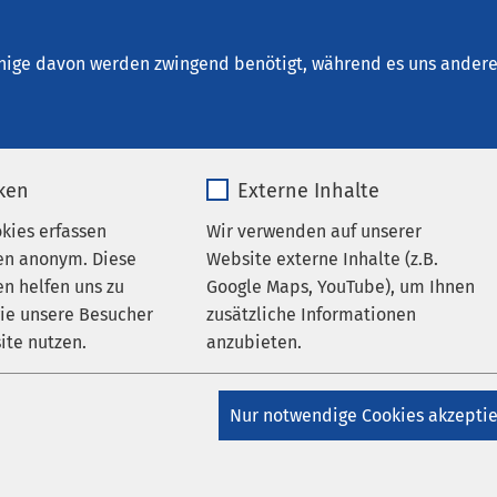
arendorf „Joseph Zumloh“
nige davon werden zwingend benötigt, während es uns andere 
iken
Externe Inhalte
usleitung
okies erfassen
Wir verwenden auf unserer
en anonym. Diese
Website externe Inhalte (z.B.
n helfen uns zu
Google Maps, YouTube), um Ihnen
sleitung
wie unsere Besucher
zusätzliche Informationen
ite nutzen.
anzubieten.
_pk_*.*
Name
Google Maps
Nur notwendige Cookies akzepti
Matomo
Anbieter
Google