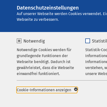
Datenschutzeinstellungen
AMEOS Klinikum W
AMEOS
Gruppe
Leistungen
Medizini
Auf unserer Webseite werden Cookies verwendet. Ei
Webseite zu verbessern.
Notwendig
Statist
Gefäßchir
Notwendige Cookies werden für
Statistik-Co
Leistungen
grundlegende Funktionen der
Information
Ihr Aufenthalt
Webseite benötigt. Dadurch ist
Informatione
Ihre Gefäß
gewährleistet, dass die Webseite
verstehen, 
Zuweisende
einwandfrei funktioniert.
unsere Webs
Über uns
Gefäßerkrankungen kön
Name
cookieconsent_status
Name
oftmals lange unbemer
Karriere
Cookie-Informationen anzeigen
alltäglich, weshalb Be
Aktuelles
Anbieter
sgalinski
Anbieter
wissen: Unbehandelt 
richtige und umfassen