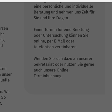
Wir legen sehr großen Wert auf
eine persönliche und individuelle
Beratung und nehmen uns Zeit für
Sie und Ihre Fragen.
erzen
Einen Termin für eine Beratung
ehr
oder Untersuchung können Sie
dig
online, per E-Mail oder
nd
telefonisch vereinbaren.
Wenden Sie sich dazu an unserer
Sekretariat oder nutzen Sie gerne
sten
auch unsere Online-
h unser
Terminbuchung.
duelle
n. Wir
. So
k,