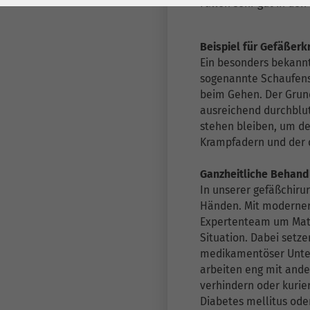
Laufzeit
278 Tage
Laufzeit
Fällen sehr gut in de
Cookie zum
Beispiel für Gefäßer
Speichern der Cookie
Zweck
Ein besonders bekannt
Consent
sogenannte Schaufens
Einstellungen
Zweck
beim Gehen. Der Grund
ausreichend durchblut
stehen bleiben, um d
be_typo_user /
Name
Krampfadern und der 
PHPSESSID
Ganzheitliche Behan
Anbieter
TYPO3
In unserer gefäßchiru
Händen. Mit moderner 
Laufzeit
1 Woche
Expertenteam um Matthi
Situation. Dabei setz
Dieses Cookie ist ein
medikamentöser Unters
Standard-Session-
arbeiten eng mit and
Cookie von TYPO3. Es
verhindern oder kurie
speichert im Falle
Diabetes mellitus od