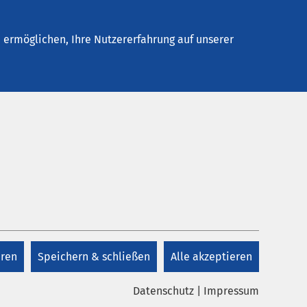
Kontakt
ermöglichen, Ihre Nutzererfahrung auf unserer
Terminvereinbarung
+49 2581 20-1301
er
eren
Speichern & schließen
Alle akzeptieren
ig zu
E-Mail schreiben
eine
Datenschutz
|
Impressum
sten