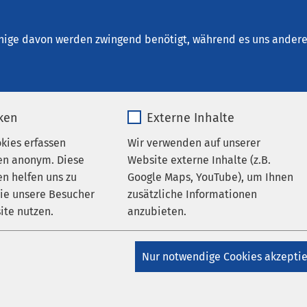
arendorf „Joseph Zumloh“
sche Fachbereiche
nige davon werden zwingend benötigt, während es uns andere 
iken
Externe Inhalte
urgie
okies erfassen
Wir verwenden auf unserer
en anonym. Diese
Website externe Inhalte (z.B.
n helfen uns zu
Google Maps, YouTube), um Ihnen
e in guten Händen
wie unsere Besucher
zusätzliche Informationen
ite nutzen.
anzubieten.
nen jeden treffen! Sie sind weit verbreitet – und bleiben leid
_pk_*.*
Name
Google Maps
kt. Der Grund: Die Beschwerden wirken in vielen Fällen ganz
Nur notwendige Cookies akzepti
troffene zu lange mit einem Arztbesuch warten. Dabei ist wicht
Matomo
Anbieter
Google
können Gefäßerkrankungen ernsthafte Folgen haben. Daher ist 
de Behandlung wichtig. Somit kann die Folgen in den allermei