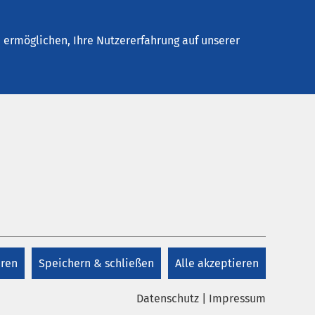
Kontakt
ermöglichen, Ihre Nutzererfahrung auf unserer
Kontakt
Sprechstunden
eren
Speichern & schließen
Alle akzeptieren
+49 2581 20-1820
Datenschutz
|
Impressum
+49 2581 20 1709