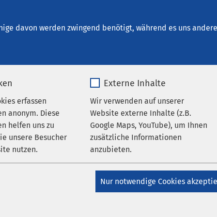
arendorf „Joseph Zumloh“
und Rehabilitation
nige davon werden zwingend benötigt, während es uns andere 
iken
Externe Inhalte
rapie
okies erfassen
Wir verwenden auf unserer
en anonym. Diese
Website externe Inhalte (z.B.
n helfen uns zu
Google Maps, YouTube), um Ihnen
pektrum
wie unsere Besucher
zusätzliche Informationen
ite nutzen.
anzubieten.
sage nach
_pk_*.*
Name
Google Maps
Nur notwendige Cookies akzepti
Matomo
Anbieter
Google
ridiane (Energieleiter)
Einfluss auf alle