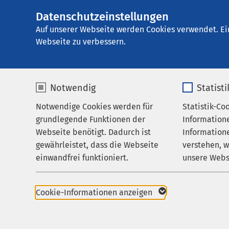
Datenschutzeinstellungen
AMEOS Klinikum W
AMEOS
Gruppe
Leistungen
Therapie 
Auf unserer Webseite werden Cookies verwendet. Ei
Webseite zu verbessern.
Notwendig
Statist
Physiothe
Notwendige Cookies werden für
Statistik-Co
Leistungen
grundlegende Funktionen der
Information
Ihr Aufenthalt
Webseite benötigt. Dadurch ist
Informatione
Leistungss
gewährleistet, dass die Webseite
verstehen, 
Zuweisende
einwandfrei funktioniert.
unsere Webs
Über uns
Akupunkt-Mas
Name
cookieconsent_status
Name
Penzel
Karriere
Cookie-Informationen anzeigen
Aktuelles
Anbieter
sgalinski
Anbieter
Die APM nimmt über Me
des Körpers positiven 