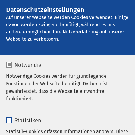
AMEOS Gruppe
Datenschutzeinstellungen
Auf unserer Webseite werden Cookies verwendet. Einige
davon werden zwingend benötigt, während es uns
AMEOS Klinikum Warendorf „Joseph 
Zumloh“
andere ermöglichen, Ihre Nutzererfahrung auf unserer
Webseite zu verbessern.
Ergebnisse Ihrer Suche
Notwendig
Notwendige Cookies werden für grundlegende
Funktionen der Webseite benötigt. Dadurch ist
gewährleistet, dass die Webseite einwandfrei
funktioniert.
Nutzen Sie dieses Feld, um Ihre Suche zu
verfeinern.
Name
cookieconsent_status
Statistiken
Anbieter
sgalinski
Statistik-Cookies erfassen Informationen anonym. Diese