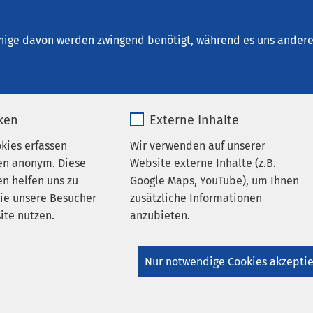
iedeln
sratgeber
nige davon werden zwingend benötigt, während es uns andere 
iken
Externe Inhalte
okies erfassen
Wir verwenden auf unserer
en anonym. Diese
Website externe Inhalte (z.B.
atgeber
Ratgeber: Chirurgie
n helfen uns zu
Google Maps, YouTube), um Ihnen
wie unsere Besucher
zusätzliche Informationen
AMEOS Spital Einsiedeln
ite nutzen.
anzubieten.
ahl des
tionsverfahrens beim
_pk_*.*
Name
Google Maps
Nur notwendige Cookies akzepti
enbruch
Matomo
Anbieter
Google