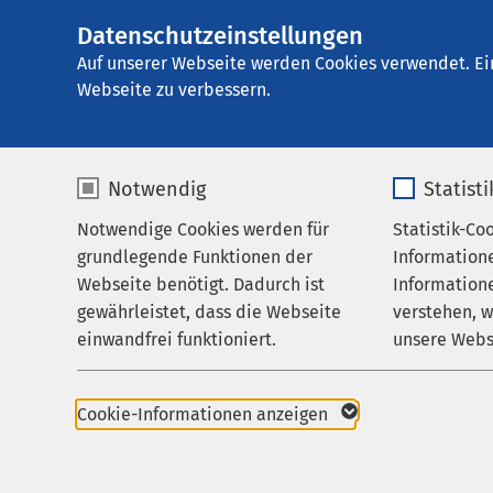
Datenschutzeinstellungen
AMEOS Spital Eins
AMEOS
Gruppe
Aktuelles
Gesundheit
Auf unserer Webseite werden Cookies verwendet. Ei
Webseite zu verbessern.
Notwendig
Statist
Notwendige Cookies werden für
Statistik-Co
Leistungen
grundlegende Funktionen der
Information
Ihr Aufenthalt
Gesundheitsr
Webseite benötigt. Dadurch ist
Informatione
gewährleistet, dass die Webseite
verstehen, 
Zuweisende
05.04.2024
einwandfrei funktioniert.
unsere Webs
Die W
Über uns
Opera
Name
cookieconsent_status
Name
Karriere
Cookie-Informationen anzeigen
Leist
Aktuelles
Anbieter
sgalinski
Anbieter