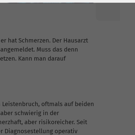
 er hat Schmerzen. Der Hausarzt
on angemeldet. Muss das denn
nsetzen. Kann man darauf
 Leistenbruch, oftmals auf beiden
aber schwierig in der
zhaft, aber risikoreicher. Seit
er Diagnosestellung operativ