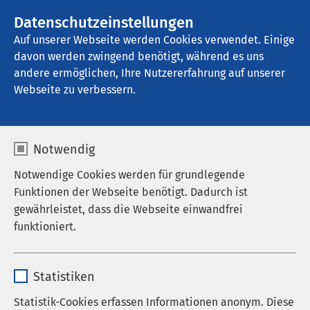
AMEOS Gruppe
Stellenangebote
Datenschutzeinstellungen
Auf unserer Webseite werden Cookies verwendet. Einige
davon werden zwingend benötigt, während es uns
AMEOS Senioren Wohnsitz Ratzeburg
andere ermöglichen, Ihre Nutzererfahrung auf unserer
Webseite zu verbessern.
Leitbild
Notwendig
Notwendige Cookies werden für grundlegende
Funktionen der Webseite benötigt. Dadurch ist
A wie Außergewöhnlich: In jeder
gewährleistet, dass die Webseite einwandfrei
Hinsicht, mit Qualität und Ideen
funktioniert.
für eine bestmögliche Versorgung
Name
cookieconsent_status
Statistiken
Die AMEOS Einrichtungen Ratzeburg umfassen die
Leistungsbereiche Seniorenwohnen, Therapie,
Anbieter
sgalinski
Statistik-Cookies erfassen Informationen anonym. Diese
Pflege, Rehabilitation und Geriatrie, außerdem