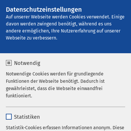
AMEOS Gruppe
Stellenangebote
Datenschutzeinstellungen
Auf unserer Webseite werden Cookies verwendet. Einige
davon werden zwingend benötigt, während es uns
AMEOS Senioren Wohnsitz Ratzeburg
andere ermöglichen, Ihre Nutzererfahrung auf unserer
Webseite zu verbessern.
Unser Angebot
Notwendig
Notwendige Cookies werden für grundlegende
Funktionen der Webseite benötigt. Dadurch ist
gewährleistet, dass die Webseite einwandfrei
funktioniert.
Name
cookieconsent_status
Statistiken
Anbieter
sgalinski
Statistik-Cookies erfassen Informationen anonym. Diese