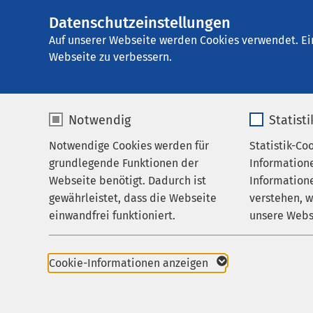
Datenschutzeinstellungen
AMEOS Senioren W
AMEOS
Gruppe
Über uns
Auf unserer Webseite werden Cookies verwendet. Ei
Webseite zu verbessern.
Notwendig
Statist
Krankenha
Notwendige Cookies werden für
Statistik-Co
Leistungen
grundlegende Funktionen der
Information
Über uns
Webseite benötigt. Dadurch ist
Informatione
gewährleistet, dass die Webseite
verstehen, 
Karriere
einwandfrei funktioniert.
unsere Webs
Aktuelles
Name
cookieconsent_status
Name
Cookie-Informationen anzeigen
Anbieter
sgalinski
Anbieter