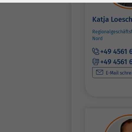
Laufzeit
278 Tage
Laufzeit
Cookie zum
Katja Loesc
Speichern der Cookie
Zweck
Consent
Regionalgeschäfts
Einstellungen
Zweck
Nord
+49 4561 
be_typo_user /
Name
+49 4561 
PHPSESSID
E-Mail schre
Anbieter
TYPO3
Laufzeit
1 Woche
Dieses Cookie ist ein
Standard-Session-
Cookie von TYPO3. Es
speichert im Falle