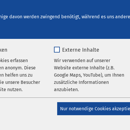
ohnsitz Ratzeburg
nige davon werden zwingend benötigt, während es uns andere 
iken
Externe Inhalte
usleitung
okies erfassen
Wir verwenden auf unserer
en anonym. Diese
Website externe Inhalte (z.B.
n helfen uns zu
Google Maps, YouTube), um Ihnen
wie unsere Besucher
zusätzliche Informationen
ite nutzen.
anzubieten.
_pk_*.*
Name
Google Maps
Nur notwendige Cookies akzepti
Matomo
Anbieter
Google