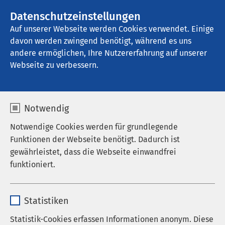
AMEOS Gruppe
Stellenangebote
Datenschutzeinstellungen
Auf unserer Webseite werden Cookies verwendet. Einige
davon werden zwingend benötigt, während es uns
AMEOS Senioren Wohnsitz Ratzeburg
andere ermöglichen, Ihre Nutzererfahrung auf unserer
Webseite zu verbessern.
Ergebnisse Ihrer Suche
Notwendig
Notwendige Cookies werden für grundlegende
Funktionen der Webseite benötigt. Dadurch ist
gewährleistet, dass die Webseite einwandfrei
Nutzen Sie dieses Feld, um Ihre Suche zu
funktioniert.
verfeinern.
Name
cookieconsent_status
Statistiken
Anbieter
sgalinski
Statistik-Cookies erfassen Informationen anonym. Diese