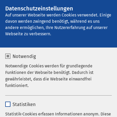
AMEOS Gruppe
Stellenangebote
Datenschutzeinstellungen
Auf unserer Webseite werden Cookies verwendet. Einige
davon werden zwingend benötigt, während es uns
AMEOS Eingliederung Neustadt
andere ermöglichen, Ihre Nutzererfahrung auf unserer
Webseite zu verbessern.
Über uns
Notwendig
Notwendige Cookies werden für grundlegende
Funktionen der Webseite benötigt. Dadurch ist
gewährleistet, dass die Webseite einwandfrei
Auf einen Blick
funktioniert.
Ausstattung & Umgebung
Name
cookieconsent_status
Ansprechpartner
Statistiken
Anbieter
sgalinski
Statistik-Cookies erfassen Informationen anonym. Diese