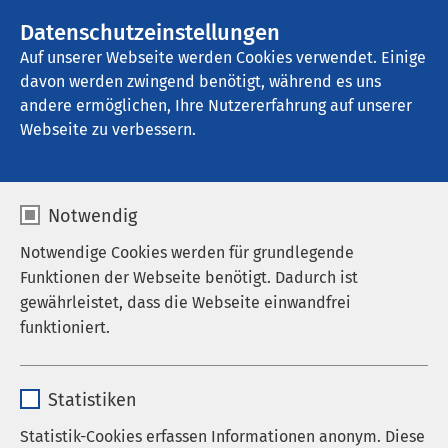
AMEOS Gruppe
Stellenangebote
Datenschutzeinstellungen
Auf unserer Webseite werden Cookies verwendet. Einige
davon werden zwingend benötigt, während es uns
AMEOS Eingliederung Neustadt
andere ermöglichen, Ihre Nutzererfahrung auf unserer
Webseite zu verbessern.
Datenschutz
Notwendig
Notwendige Cookies werden für grundlegende
Funktionen der Webseite benötigt. Dadurch ist
gewährleistet, dass die Webseite einwandfrei
Hinweise zum Datenschutz
funktioniert.
der AMEOS Gruppe
Name
cookieconsent_status
Statistiken
Anbieter
sgalinski
1. Datenschutz
Statistik-Cookies erfassen Informationen anonym. Diese