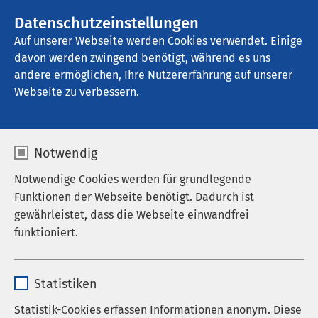
AMEOS Gruppe
Stellenangebote
Datenschutzeinstellungen
Auf unserer Webseite werden Cookies verwendet. Einige
davon werden zwingend benötigt, während es uns
AMEOS Eingliederung Neustadt
andere ermöglichen, Ihre Nutzererfahrung auf unserer
Webseite zu verbessern.
Der Lotse -
Notwendig
Geschlossene
Notwendige Cookies werden für grundlegende
Wohneinrichtung für
Funktionen der Webseite benötigt. Dadurch ist
gewährleistet, dass die Webseite einwandfrei
Menschen mit schwerer
funktioniert.
seelischer Behinderung
Name
cookieconsent_status
Statistiken
Anbieter
sgalinski
Statistik-Cookies erfassen Informationen anonym. Diese