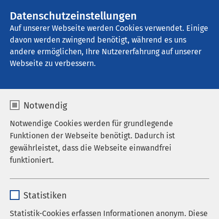
AMEOS Gruppe
Stellenangebote
Datenschutzeinstellungen
Auf unserer Webseite werden Cookies verwendet. Einige
davon werden zwingend benötigt, während es uns
AMEOS Klinikum Holzminden
andere ermöglichen, Ihre Nutzererfahrung auf unserer
Webseite zu verbessern.
Qualität
Notwendig
Notwendige Cookies werden für grundlegende
Funktionen der Webseite benötigt. Dadurch ist
Qualität bedeutet..
gewährleistet, dass die Webseite einwandfrei
funktioniert.
...die bestmögliche Erfüllung aller Anforderungen
im Hinblick auf die medizinische, therapeutische
Name
cookieconsent_status
und pflegerische Betreuung und Versorgung der
Statistiken
Patientinnen und Patienten.
Anbieter
sgalinski
Statistik-Cookies erfassen Informationen anonym. Diese