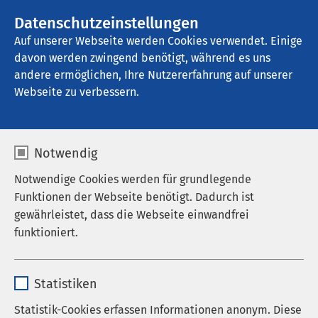
AMEOS Gruppe
Stellenangebote
Datenschutzeinstellungen
Auf unserer Webseite werden Cookies verwendet. Einige
davon werden zwingend benötigt, während es uns
AMEOS Klinikum Holzminden
andere ermöglichen, Ihre Nutzererfahrung auf unserer
Webseite zu verbessern.
Veranstaltungen
Notwendig
Notwendige Cookies werden für grundlegende
Funktionen der Webseite benötigt. Dadurch ist
Aktuell sind keine Veranstaltungen vorhanden.
gewährleistet, dass die Webseite einwandfrei
funktioniert.
Name
cookieconsent_status
Statistiken
Anbieter
sgalinski
Statistik-Cookies erfassen Informationen anonym. Diese